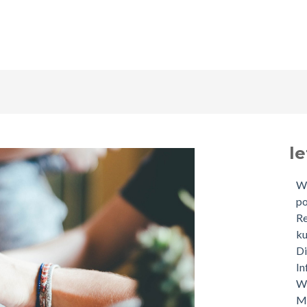
l
Wi
p
Re
ku
Di
In
We
M