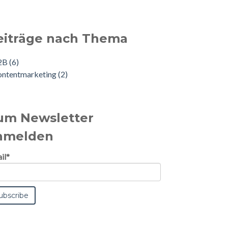
eiträge nach Thema
2B
(6)
ontentmarketing
(2)
um Newsletter
nmelden
il
*